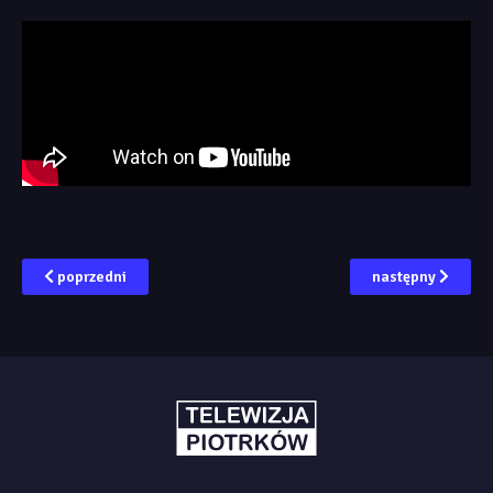
poprzedni
następny