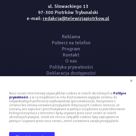
ul. Słowackiego 13
97-300 Piotrków Trybunalski
e-mail:
redakcja@telewizjapiotrkow.pl
Reklama
Pobierz na telefon
Program
Kontakt
O nas
Polityka prywatności
Deklaracja dostępności
×
Nasz serwis internetowy używa plików cookies w celach określonych w
Polityce
prywatności
, a w szczególności w celu dostosowania wyglądu serwisu do
indywidualnych preferencji użytkowników (personalizacja). Korzystanie z
serwisu bez zmiany ustawień przeglądarki dotyczących cookies oznacza, że
Copyright © 2020 telewizjapiotrkow.pl | Wszelkie prawa zastrzeżone!
zostaną one zapisane i przechowywane w pamięci urządzenia za pośrednictwem
projekt i realizacja:
kambit.pl
którego korzystasz z Internetu i będą używane przez nasz serwis w celach
określonych powyżej. Jeżeli nie chcesz żeby pliki cookies były zapisywane w
Odwiedziło nas: 2478 osób
pamięci i używane przez nasz serwis, zmień ustawienia swojej przeglądarki.