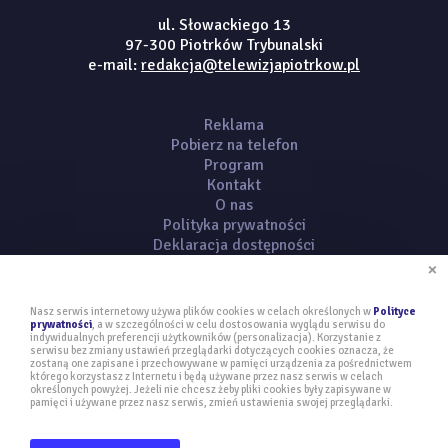
ul. Słowackiego 13
97-300 Piotrków Trybunalski
e-mail:
redakcja@telewizjapiotrkow.pl
Reklama
Pobierz na telefon
Program
Kontakt
O nas
Polityka prywatności
Deklaracja dostępności
×
Nasz serwis internetowy używa plików cookies w celach określonych w
Polityce
prywatności
, a w szczególności w celu dostosowania wyglądu serwisu do
indywidualnych preferencji użytkowników (personalizacja). Korzystanie z
serwisu bez zmiany ustawień przeglądarki dotyczących cookies oznacza, że
Copyright © 2020 telewizjapiotrkow.pl | Wszelkie prawa zastrzeżone!
zostaną one zapisane i przechowywane w pamięci urządzenia za pośrednictwem
projekt i realizacja:
kambit.pl
którego korzystasz z Internetu i będą używane przez nasz serwis w celach
określonych powyżej. Jeżeli nie chcesz żeby pliki cookies były zapisywane w
Odwiedziło nas: 2478 osób
pamięci i używane przez nasz serwis, zmień ustawienia swojej przeglądarki.