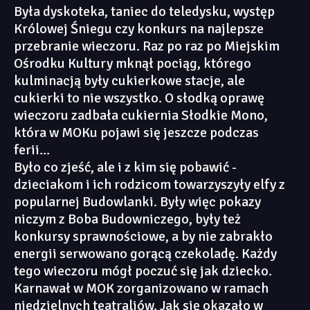
Była dyskoteka, taniec do teledysku, występ
Królowej Śniegu czy konkurs na najlepsze
przebranie wieczoru. Raz po raz po Miejskim
Ośrodku Kultury mknął pociąg, którego
kulminacją były cukierkowe stacje, ale
cukierki to nie wszystko. O słodką oprawę
wieczoru zadbała cukiernia Słodkie Mono,
która w MOKu pojawi się jeszcze podczas
ferii...
Było co zjeść, ale i z kim się pobawić -
dzieciakom i ich rodzicom towarzyszyły elfy z
popularnej Budowlanki. Były więc pokazy
niczym z Boba Budowniczego, były też
konkursy sprawnościowe, a by nie zabrakło
energii serwowano gorącą czekoladę. Każdy
tego wieczoru mógł poczuć się jak dziecko.
Karnawał w MOK zorganizowano w ramach
niedzielnych teatraliów. Jak się okazało w