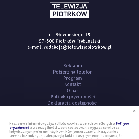
ul. Słowackiego 13
97-300 Piotrków Trybunalski
e-mail:
redakcja@telewizjapiotrkow.pl
Reklama
Pobierz na telefon
Program
Kontakt
O nas
Polityka prywatności
Deklaracja dostępności
×
Nasz serwis internetowy używa plików cookies w celach określonych w
Polityce
prywatności
, a w szczególności w celu dostosowania wyglądu serwisu do
indywidualnych preferencji użytkowników (personalizacja). Korzystanie z
serwisu bez zmiany ustawień przeglądarki dotyczących cookies oznacza, że